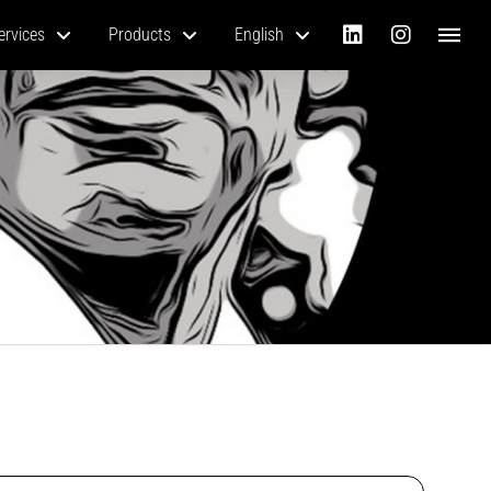
ervices
Products
English