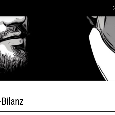
S
-Bilanz