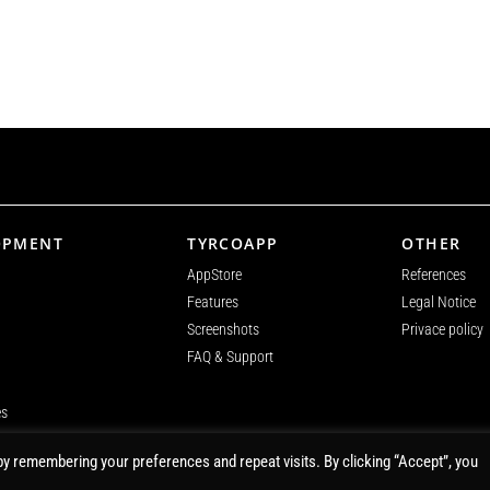
OPMENT
TYRCOAPP
OTHER
AppStore
References
Features
Legal Notice
Screenshots
Privace policy
FAQ & Support
es
y remembering your preferences and repeat visits. By clicking “Accept”, you