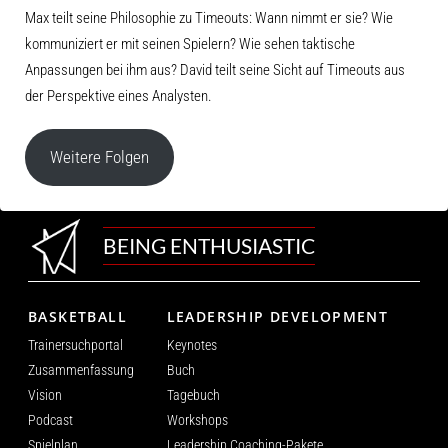
Max teilt seine Philosophie zu Timeouts: Wann nimmt er sie? Wie
kommuniziert er mit seinen Spielern? Wie sehen taktische
Anpassungen bei ihm aus? David teilt seine Sicht auf Timeouts aus
der Perspektive eines Analysten.
Weitere Folgen
BEING ENTHUSIASTIC
BASKETBALL
LEADERSHIP DEVELOPMENT
Trainersuchportal
Keynotes
Zusammenfassung
Buch
Vision
Tagebuch
Podcast
Workshops
Spielplan
Leadership Coaching-Pakete