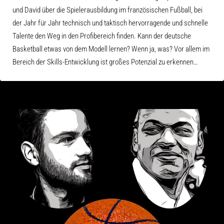
und David über die Spielerausbildung im französischen Fußball, bei
der Jahr für Jahr technisch und taktisch hervorragende und schnelle
Talente den Weg in den Profibereich finden. Kann der deutsche
Basketball etwas von dem Modell lernen? Wenn ja, was? Vor allem im
Bereich der Skills-Entwicklung ist großes Potenzial zu erkennen…